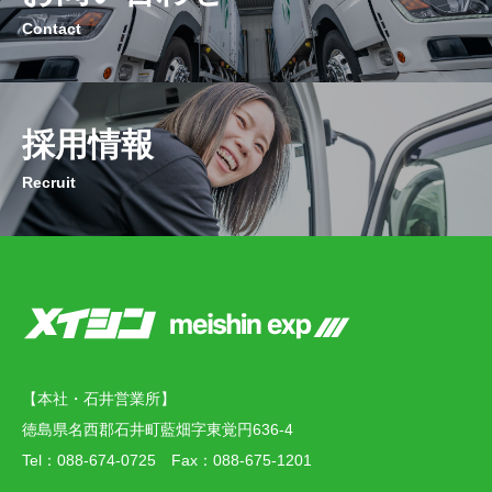
Contact
採用情報
Recruit
【本社・石井営業所】
徳島県名西郡石井町藍畑字東覚円636-4
Tel：088-674-0725 Fax：088-675-1201